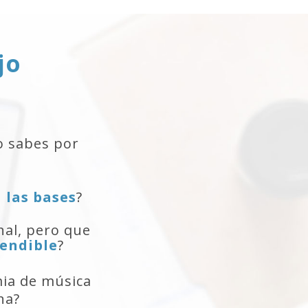
jo
 sabes por
n
las bases
?
nal, pero que
endible
?
ia de música
na?