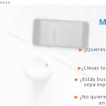
a
a
a
a
M
▶
¿Quieres
▶︎
¿Llevas t
▶︎
¿Estás bus
sepa exp
▶︎
¿No quier
en