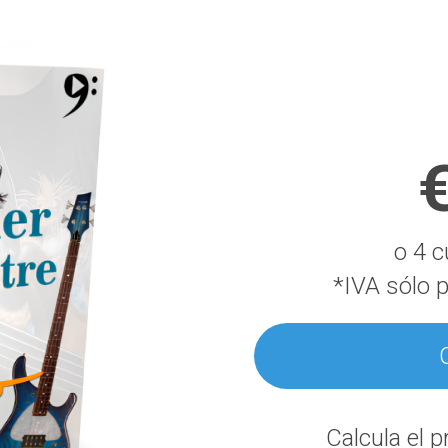
€
o 4 
*IVA sólo p
Calcula el 