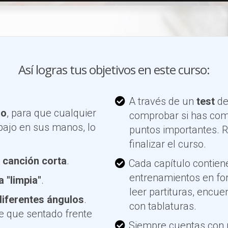
Así logras tus objetivos en este curso:
A través de un
test
de
ro
, para que cualquier
comprobar si has comp
bajo en sus manos, lo
puntos importantes. R
finalizar el curso.
 canción corta
.
Cada capítulo contie
entrenamientos en for
a "limpia"
.
leer partituras, encue
diferentes ángulos
.
con tablaturas.
e que sentado frente
Siempre cuentas con